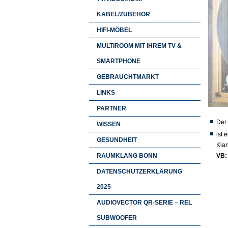
KABEL/ZUBEHÖR
HIFI-MÖBEL
MULTIROOM MIT IHREM TV &
SMARTPHONE
GEBRAUCHTMARKT
LINKS
PARTNER
Der
WISSEN
ist 
GESUNDHEIT
Klan
RAUMKLANG BONN
VB:
DATENSCHUTZERKLÄRUNG
2025
AUDIOVECTOR QR-SERIE – REL
SUBWOOFER