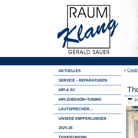
«
Creak
AKTUELLES
SERVICE – REPARATUREN
Tho
HIFI & AV
HIFI-ZUBEHÖR+TUNING
Pu
LAUTSPRECHER…
UNSERE EMPFEHLUNGEN
2025-26
TV/VIDEO/HDMI-