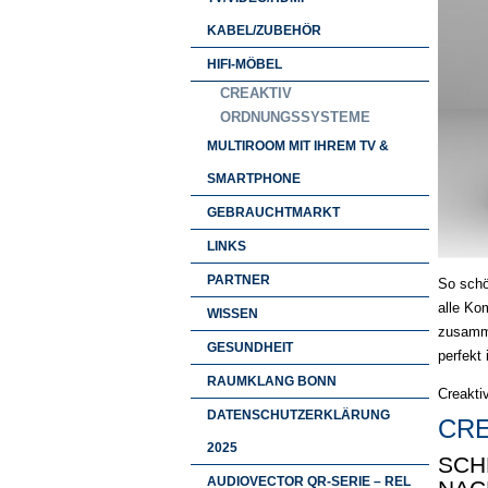
KABEL/ZUBEHÖR
HIFI-MÖBEL
CREAKTIV
ORDNUNGSSYSTEME
MULTIROOM MIT IHREM TV &
SMARTPHONE
GEBRAUCHTMARKT
LINKS
PARTNER
So schö
alle Ko
WISSEN
zusamme
GESUNDHEIT
perfekt 
RAUMKLANG BONN
Creakti
DATENSCHUTZERKLÄRUNG
CRE
2025
SCH
AUDIOVECTOR QR-SERIE – REL