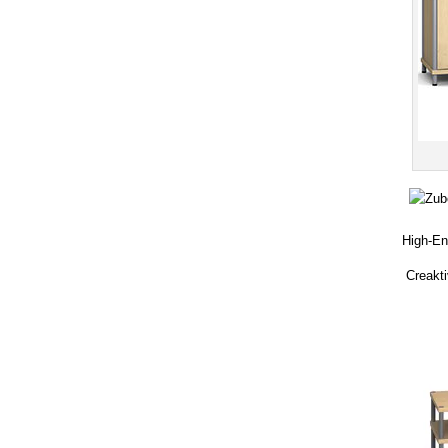
High-E
Creakti