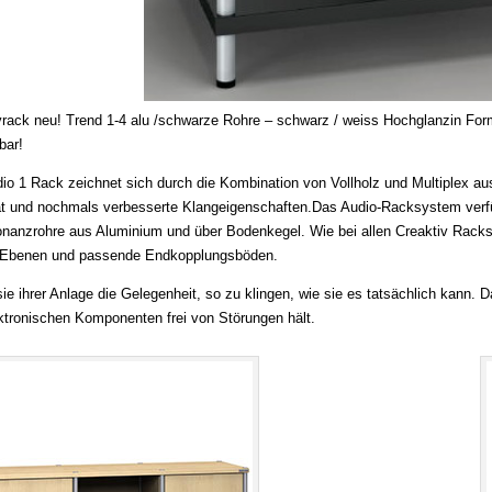
vrack neu! Trend 1-4 alu /schwarze Rohre – schwarz / weiss Hochglanzin Form
bar!
io 1 Rack zeichnet sich durch die Kombination von Vollholz und Multiplex aus.
tät und nochmals verbesserte Klangeigenschaften.Das Audio-Racksystem verf
onanzrohre aus Aluminium und über Bodenkegel. Wie bei allen Creaktiv Rack
-Ebenen und passende Endkopplungsböden.
ie ihrer Anlage die Gelegenheit, so zu klingen, wie sie es tatsächlich kann. D
ektronischen Komponenten frei von Störungen hält.