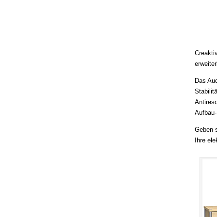
Creakti
erweiter
Das Aud
Stabili
Antires
Aufbau
Geben s
Ihre el