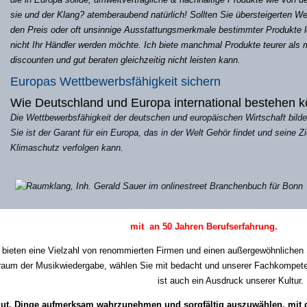
sie und der Klang? atemberaubend natürlich! Sollten Sie übersteigerten W
den Preis oder oft unsinnige Ausstattungsmerkmale bestimmter Produkte 
nicht Ihr Händler werden möchte. Ich biete manchmal Produkte teurer als m
discounten und gut beraten gleichzeitig nicht leisten kann.
Europas Wettbewerbsfähigkeit sichern
Wie Deutschland und Europa international bestehen 
Die Wettbewerbsfähigkeit der deutschen und europäischen Wirtschaft bildet
Sie ist der Garant für ein Europa, das in der Welt Gehör findet und seine 
Klimaschutz verfolgen kann.
 an 50 Jahren Berufserfahrung.
 bieten eine Vielzahl von renommierten Firmen und einen außergewöhnlichen S
aum der Musikwiedergabe, wählen Sie mit bedacht und unserer Fachkompetenz
ist auch ein Ausdruck unserer Kultur.
 gut, Dinge aufmerksam wahrzunehmen und sorgfältig auszuwählen, mit