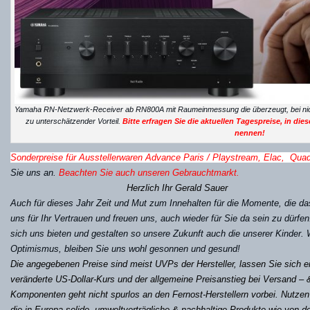
Yamaha RN-Netzwerk-Receiver ab RN800A mit Raumeinmessung die überzeugt, bei nicht 
zu unterschätzender Vorteil.
Bitte erfragen Sie die aktuellen Tagespreise, in die
nennen!
Sonderpreise für Ausstellerwaren Advance Paris / Playstream, Elac, Qua
Sie uns an.
Beachten Sie auch unseren Gebrauchtmarkt.
Herzlich Ihr Gerald Sauer
Auch für dieses Jahr Zeit und Mut zum Innehalten für die Momente, die d
uns für Ihr Vertrauen und freuen uns, auch wieder für Sie da sein zu dürfe
sich uns bieten und gestalten so unsere Zukunft auch die unserer Kinder. 
Optimismus, bleiben Sie uns wohl gesonnen und gesund!
Die angegebenen Preise sind meist UVPs der Hersteller, lassen Sie sich ei
veränderte US-Dollar-Kurs und der allgemeine Preisanstieg bei Versand – 
Komponenten geht nicht spurlos an den Fernost-Herstellern vorbei. Nutzen w
die in Europa solide, umweltverträgliche & nachhaltige Produkte wie von de