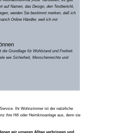
ert auf Namen, das Design, den Testbericht,
legen, werden Sie bestimmt merken, daß ich
anch Online Händler, weil ich mir
können
 die Grundlage für Wohlstand und Freiheit.
Ziele wie Sicherheit, Menschenrechte und
ervice. Ihr Wohnzimmer ist der natürliche
 ihre Hifi oder Heimkinoanlage aus, denn sie
 denen
wir unseren Alltag verbringen und