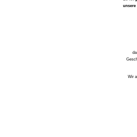
unsere 
da
Gesch
Wir a