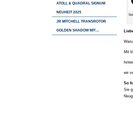
ATOLL & QUADRAL SIGNUM
NEUHEIT 2025
Som
JR MITCHELL TRANSROTOR
GOLDEN SHADOW MIT…
Lieb
Warum
Mit k
hinte
wir v
So fu
Sie g
Neug