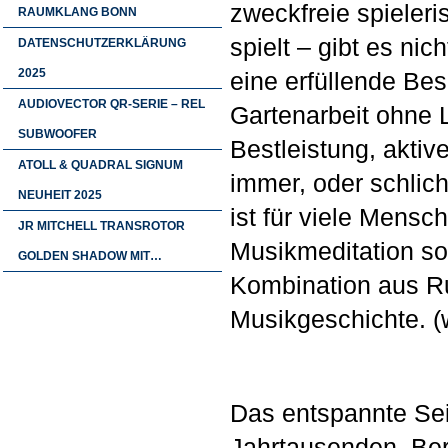
zweckfreie spieleri
RAUMKLANG BONN
spielt – gibt es ni
DATENSCHUTZERKLÄRUNG
2025
eine erfüllende Be
AUDIOVECTOR QR-SERIE – REL
Gartenarbeit ohne 
SUBWOOFER
Bestleistung, akti
ATOLL & QUADRAL SIGNUM
immer, oder schlic
NEUHEIT 2025
ist für viele Mens
JR MITCHELL TRANSROTOR
Musikmeditation sol
GOLDEN SHADOW MIT…
Kombination aus Ru
Musikgeschichte. (
Das entspannte Sein
Jahrtausenden. Ber