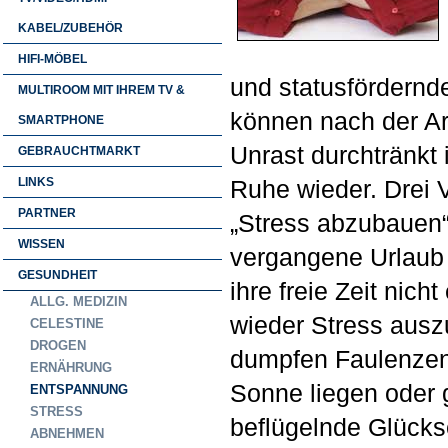
KABEL/ZUBEHÖR
HIFI-MÖBEL
und statusfördernde 
MULTIROOM MIT IHREM TV &
können nach der Ar
SMARTPHONE
Unrast durchtränkt 
GEBRAUCHTMARKT
LINKS
Ruhe wieder. Drei 
PARTNER
„Stress abzubauen“ 
WISSEN
vergangene Urlaub 
GESUNDHEIT
ihre freie Zeit nich
ALLG. MEDIZIN
wieder Stress ausz
CELESTINE
DROGEN
dumpfen Faulenzen 
ERNÄHRUNG
Sonne liegen oder 
ENTSPANNUNG
STRESS
beflügelnde Glücks
ABNEHMEN