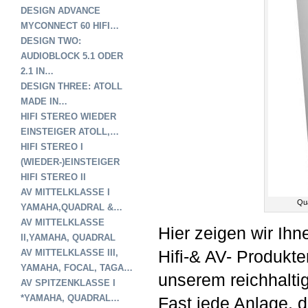
DESIGN ADVANCE
MYCONNECT 60 HIFI…
DESIGN TWO:
AUDIOBLOCK 5.1 ODER
2.1 IN…
DESIGN THREE: ATOLL
MADE IN…
HIFI STEREO WIEDER
EINSTEIGER ATOLL,…
HIFI STEREO I
(WIEDER-)EINSTEIGER
HIFI STEREO II
AV MITTELKLASSE I
Qu
YAMAHA,QUADRAL &…
AV MITTELKLASSE
Hier zeigen wir Ih
II,YAMAHA, QUADRAL
Hifi-& AV- Produkt
AV MITTELKLASSE III,
YAMAHA, FOCAL, TAGA…
unserem reichhaltig
AV SPITZENKLASSE I
*YAMAHA, QUADRAL…
Fast jede Anlage, di