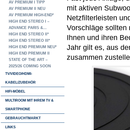
AV PREMIUM I TIPP
mit aktiven Subwoo
AV PREMIUM II NEU
AV PREMIUM HIGH-END*
Netzfilterleisten u
HIGH END STEREO I –
Vorschläge sollten 
ADVANCE PARIS &…
HIGH END STEREO II*
Ihnen und ihren Bed
HIGH END STEREO III*
Jahr gilt es, aus d
HIGH END PREMIUM NEU*
HIGH END PREMIUM II
zusammen zustellen
STATE OF THE ART –
2025/26 COMING SOON
TV/VIDEO/HDMI-
KABEL/ZUBEHÖR
HIFI-MÖBEL
MULTIROOM MIT IHREM TV &
SMARTPHONE
GEBRAUCHTMARKT
LINKS