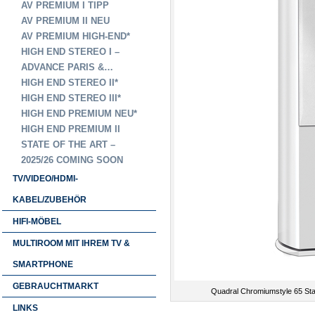
AV PREMIUM I TIPP
AV PREMIUM II NEU
AV PREMIUM HIGH-END*
HIGH END STEREO I –
ADVANCE PARIS &…
HIGH END STEREO II*
HIGH END STEREO III*
HIGH END PREMIUM NEU*
HIGH END PREMIUM II
STATE OF THE ART –
2025/26 COMING SOON
TV/VIDEO/HDMI-
KABEL/ZUBEHÖR
HIFI-MÖBEL
MULTIROOM MIT IHREM TV &
SMARTPHONE
GEBRAUCHTMARKT
Quadral Chromiumstyle 65 St
LINKS