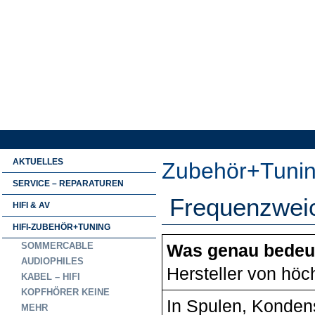
AKTUELLES
Zubehör+Tunin
SERVICE – REPARATUREN
Frequenzweic
HIFI & AV
HIFI-ZUBEHÖR+TUNING
SOMMERCABLE
Was genau bedeut
AUDIOPHILES
Hersteller von höch
KABEL – HIFI
KOPFHÖRER KEINE
In Spulen, Konden
MEHR