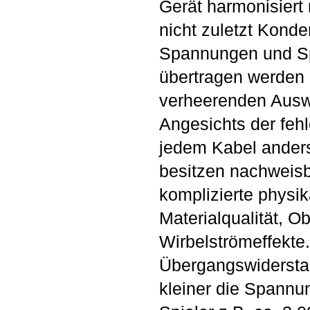
Gerät harmonisiert 
nicht zuletzt Kond
Spannungen und Sp
übertragen werden
verheerenden Ausw
Angesichts der feh
jedem Kabel anders
besitzen nachweisba
komplizierte phys
Materialqualität, O
Wirbelströmeffekte
Übergangswiderstan
kleiner die Spannu