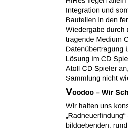
HiRes liegen allein
Integration und som
Bauteilen in den f
Wiedergabe durch 
tragende Medium CD
Datenübertragung ü
Lösung im CD Spiele
Atoll CD Spieler an
Sammlung nicht wi
V
oodoo – Wir Sch
Wir halten uns ko
„Radneuerfindung“ 
bildgebenden, run