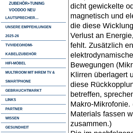
ZUBEHÖR+TUNING
dicht gewickelte od
VOODOO NEU
magnetisch und ele
LAUTSPRECHER…
die diese Wicklun
UNSERE EMPFEHLUNGEN
Verlust an Energi
2025-26
fehlt. Zusätzlich 
TV/VIDEO/HDMI-
elektrodynamisch
KABEL/ZUBEHÖR
Bewegungen (Mikro
HIFI-MÖBEL
MULTIROOM MIT IHREM TV &
Klirren überlagert
SMARTPHONE
diese Rückkopplun
GEBRAUCHTMARKT
betreffen, sprech
LINKS
Makro‑Mikrofonie. 
PARTNER
Materials fassen w
WISSEN
zusammen.)
GESUNDHEIT