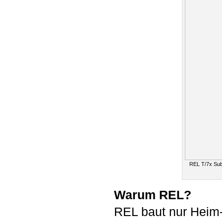
REL T/7x Sub
Warum REL?
REL baut nur Heim-