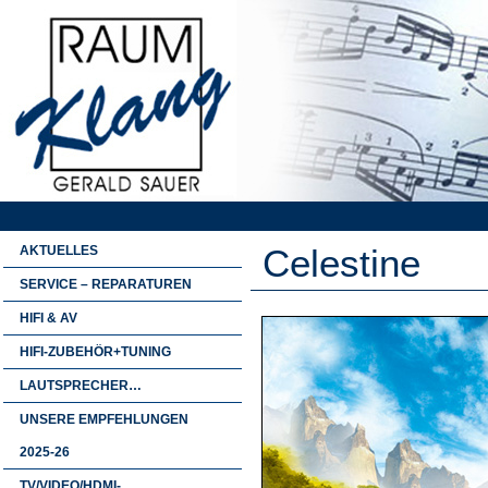
Celestine
AKTUELLES
SERVICE – REPARATUREN
HIFI & AV
HIFI-ZUBEHÖR+TUNING
LAUTSPRECHER…
UNSERE EMPFEHLUNGEN
2025-26
TV/VIDEO/HDMI-