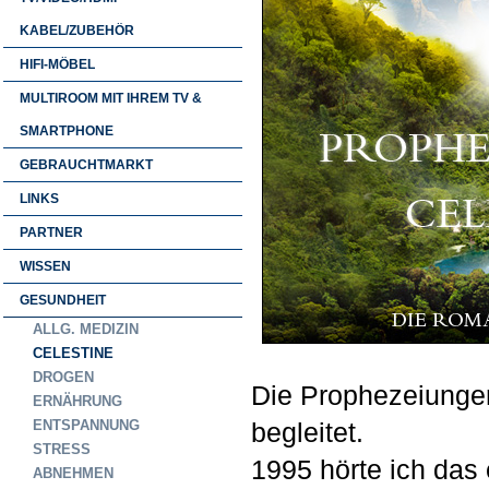
KABEL/ZUBEHÖR
HIFI-MÖBEL
MULTIROOM MIT IHREM TV &
SMARTPHONE
GEBRAUCHTMARKT
LINKS
PARTNER
WISSEN
GESUNDHEIT
ALLG. MEDIZIN
CELESTINE
DROGEN
Die Prophezeiunge
ERNÄHRUNG
ENTSPANNUNG
begleitet.
STRESS
1995 hörte ich das
ABNEHMEN