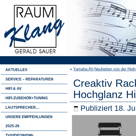
«
Yamaha AV-Neuheiten von der High
AKTUELLES
SERVICE – REPARATUREN
Creaktiv Rac
HIFI & AV
Hochglanz Hif
HIFI-ZUBEHÖR+TUNING
Publiziert
18. Ju
LAUTSPRECHER…
UNSERE EMPFEHLUNGEN
2025-26
TV/VIDEO/HDMI-