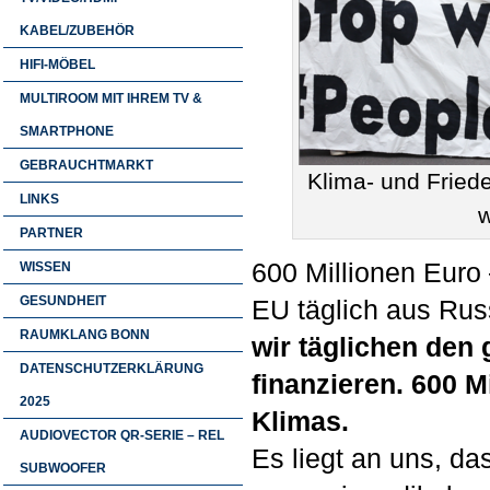
KABEL/ZUBEHÖR
HIFI-MÖBEL
MULTIROOM MIT IHREM TV &
SMARTPHONE
GEBRAUCHTMARKT
Klima- und Friede
LINKS
w
PARTNER
600 Millionen Euro 
WISSEN
GESUNDHEIT
EU täglich aus Russ
RAUMKLANG BONN
wir täglichen den 
DATENSCHUTZERKLÄRUNG
finanzieren. 600 M
2025
Klimas.
AUDIOVECTOR QR-SERIE – REL
Es liegt an uns, da
SUBWOOFER