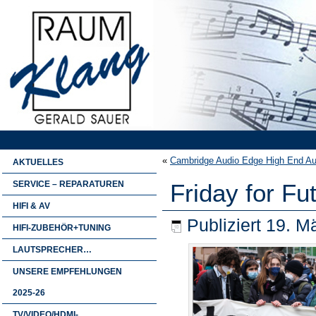
«
Cambridge Audio Edge High End Aus
AKTUELLES
SERVICE – REPARATUREN
Friday for Fu
HIFI & AV
Publiziert
19. M
HIFI-ZUBEHÖR+TUNING
LAUTSPRECHER…
UNSERE EMPFEHLUNGEN
2025-26
TV/VIDEO/HDMI-