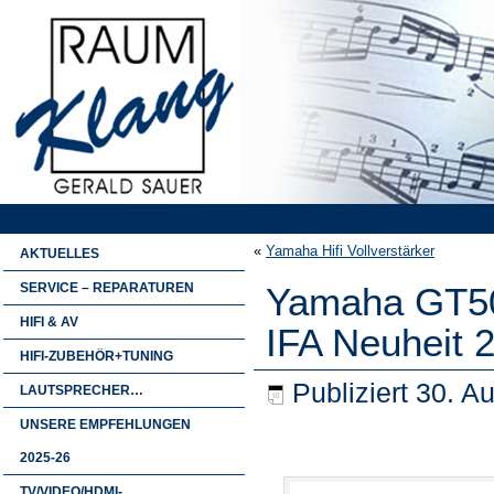
«
Yamaha Hifi Vollverstärker
AKTUELLES
SERVICE – REPARATUREN
Yamaha GT500
HIFI & AV
IFA Neuheit 
HIFI-ZUBEHÖR+TUNING
Publiziert
30. A
LAUTSPRECHER…
UNSERE EMPFEHLUNGEN
2025-26
TV/VIDEO/HDMI-