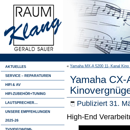
«
Yamaha MX-A 5200 11- Kanal Kino H
AKTUELLES
SERVICE – REPARATUREN
Yamaha CX-A
HIFI & AV
Kinovergnüg
HIFI-ZUBEHÖR+TUNING
Publiziert
31. M
LAUTSPRECHER…
UNSERE EMPFEHLUNGEN
High-End Verarbei
2025-26
TV/VIDEO/HDMI-