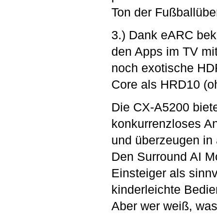
Ton der Fußballübe
3.) Dank eARC bek
den Apps im TV mit
noch exotische HDR
Core als HRD10 (oh
Die CX-A5200 biet
konkurrenzloses An
und überzeugen in 
Den Surround AI Mo
Einsteiger als sinn
kinderleichte Bedie
Aber wer weiß, was