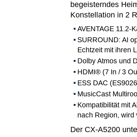
begeisterndes Heim
Konstellation in 2
AVENTAGE 11.2-Ka
SURROUND: AI opti
Echtzeit mit ihren
Dolby Atmos und 
HDMI® (7 In / 3 O
ESS DAC (ES9026 P
MusicCast Multiro
Kompatibilität mit 
nach Region, wird 
Der CX-A5200 unte