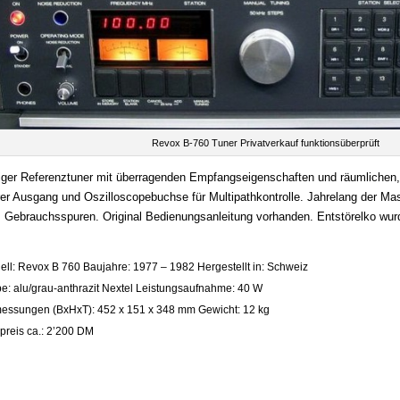
Revox B-760 Tuner Privatverkauf funktionsüberprüft
ger Referenztuner mit überragenden Empfangseigenschaften und räumlichen, 
rer Ausgang und Oszilloscopebuchse für Multipathkontrolle. Jahrelang der Ma
 Gebrauchsspuren. Original Bedienungsanleitung vorhanden. Entstörelko
ll: Revox B 760 Baujahre: 1977 – 1982 Hergestellt in: Schweiz
e: alu/grau-anthrazit Nextel Leistungsaufnahme: 40 W
essungen (BxHxT): 452 x 151 x 348 mm Gewicht: 12 kg
preis ca.: 2’200 DM