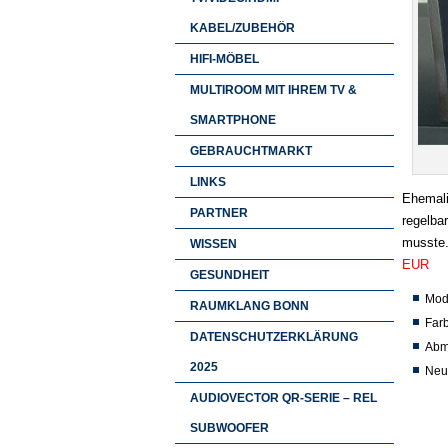
KABEL/ZUBEHÖR
HIFI-MÖBEL
MULTIROOM MIT IHREM TV &
SMARTPHONE
GEBRAUCHTMARKT
LINKS
Ehemali
PARTNER
regelba
musste.
WISSEN
EUR
GESUNDHEIT
Mode
RAUMKLANG BONN
Farb
DATENSCHUTZERKLÄRUNG
Abm
2025
Neu
AUDIOVECTOR QR-SERIE – REL
SUBWOOFER