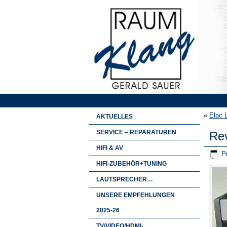
«
Elac 
AKTUELLES
SERVICE – REPARATUREN
Rev
HIFI & AV
Pu
HIFI-ZUBEHÖR+TUNING
LAUTSPRECHER…
UNSERE EMPFEHLUNGEN
2025-26
TV/VIDEO/HDMI-