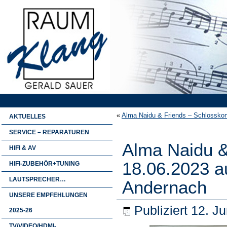
«
Alma Naidu & Friends – Schlossko
AKTUELLES
SERVICE – REPARATUREN
Alma Naidu &
HIFI & AV
18.06.2023 a
HIFI-ZUBEHÖR+TUNING
LAUTSPRECHER…
Andernach
UNSERE EMPFEHLUNGEN
Publiziert
12. Ju
2025-26
TV/VIDEO/HDMI-