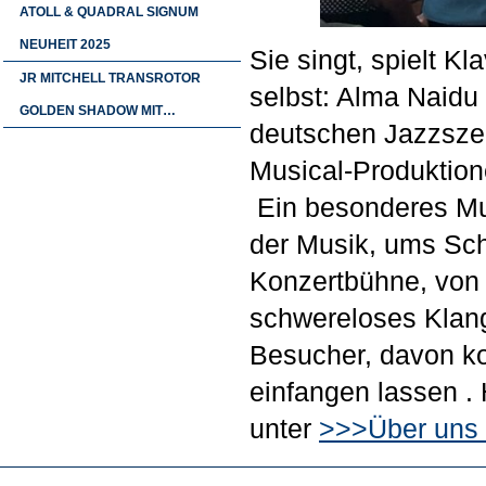
ATOLL & QUADRAL SIGNUM
NEUHEIT 2025
Sie singt, spielt K
JR MITCHELL TRANSROTOR
selbst: Alma Naidu
GOLDEN SHADOW MIT…
deutschen Jazzszen
Musical-Produktion
Ein besonderes Mus
der Musik, ums Sc
Konzertbühne, von h
schwereloses Klan
Besucher, davon ko
einfangen lassen .
unter
>>>Über uns 