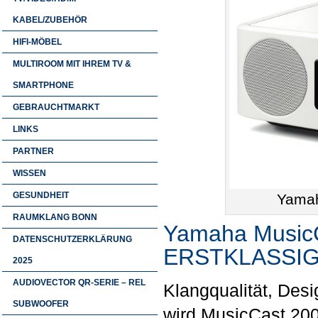
KABEL/ZUBEHÖR
HIFI-MÖBEL
MULTIROOM MIT IHREM TV &
SMARTPHONE
GEBRAUCHTMARKT
LINKS
PARTNER
WISSEN
GESUNDHEIT
Yamah
RAUMKLANG BONN
Yamaha Music
DATENSCHUTZERKLÄRUNG
ERSTKLASSIG
2025
AUDIOVECTOR QR-SERIE – REL
Klangqualität, Desi
SUBWOOFER
wird MusicCast 200