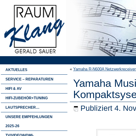
«
Yamaha R-N600A Netzwerkreceiver j
AKTUELLES
SERVICE – REPARATUREN
Yamaha Music
HIFI & AV
Kompaktsys
HIFI-ZUBEHÖR+TUNING
Publiziert
4. No
LAUTSPRECHER…
UNSERE EMPFEHLUNGEN
2025-26
TV/VIDEO/HDMI-