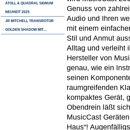
ATOLL & QUADRAL SIGNUM
Genuss von zahlre
NEUHEIT 2025
Audio und Ihren wer
JR MITCHELL TRANSROTOR
mit einem einfache
GOLDEN SHADOW MIT…
Stil und Anmut auss
Alltag und verleiht
Hersteller von Mu
genau, wie ein Inst
seinen Komponente
raumgreifenden Klan
kompaktes Gerät, g
Obendrein läßt sic
MusicCast Geräten 
Haus“! Augenfällig