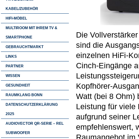
KABEL/ZUBEHÖR
HIFI-MÖBEL
MULTIROOM MIT IHREM TV &
Die Vollverstärker
SMARTPHONE
sind die Ausgangs
GEBRAUCHTMARKT
einzelnen HiFi-Ko
LINKS
Cinch-Eingänge au
PARTNER
Leistungssteiger
WISSEN
Kopfhörer-Ausgang
GESUNDHEIT
Watt (bei 8 Ohm) b
RAUMKLANG BONN
DATENSCHUTZERKLÄRUNG
Leistung für viele
2025
aufgrund seiner L
AUDIOVECTOR QR-SERIE – REL
empfehlenswert, 
SUBWOOFER
Raumangebot im V