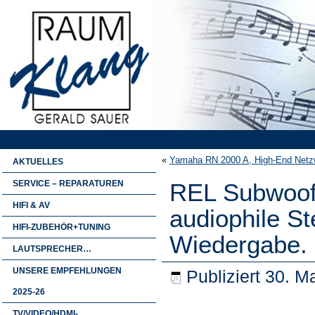
«
Yamaha RN 2000 A, High-End Netzw
AKTUELLES
SERVICE – REPARATUREN
REL Subwoofe
HIFI & AV
audiophile S
HIFI-ZUBEHÖR+TUNING
Wiedergabe.
LAUTSPRECHER…
UNSERE EMPFEHLUNGEN
Publiziert
30. M
2025-26
TV/VIDEO/HDMI-