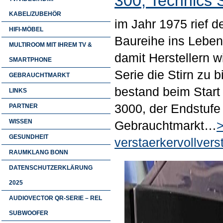
300, Technics
KABEL/ZUBEHÖR
im Jahr 1975 rief d
HIFI-MÖBEL
Baureihe ins Leben,
MULTIROOM MIT IHREM TV &
damit Herstellern 
SMARTPHONE
Serie die Stirn zu b
GEBRAUCHTMARKT
bestand beim Start
LINKS
3000, der Endstuf
PARTNER
WISSEN
Gebrauchtmarkt…
>
GESUNDHEIT
verstaerkervollvers
RAUMKLANG BONN
DATENSCHUTZERKLÄRUNG
2025
AUDIOVECTOR QR-SERIE – REL
SUBWOOFER