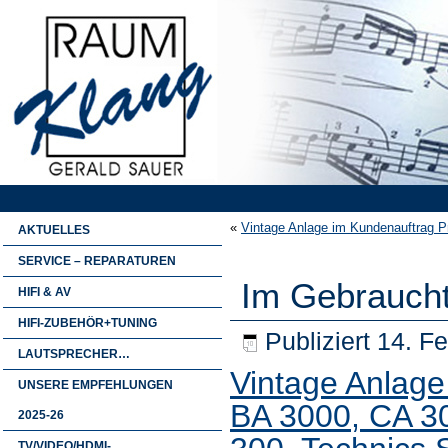
«
Vintage Anlage im Kundenauftrag 
AKTUELLES
SERVICE – REPARATUREN
Im Gebraucht
HIFI & AV
HIFI-ZUBEHÖR+TUNING
Publiziert
14. F
LAUTSPRECHER…
Vintage Anlage
UNSERE EMPFEHLUNGEN
BA 3000, CA 3
2025-26
TV/VIDEO/HDMI-