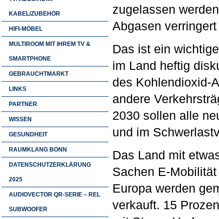
zugelassen werden.
KABEL/ZUBEHÖR
Abgasen verringert
HIFI-MÖBEL
MULTIROOM MIT IHREM TV &
Das ist ein wichtig
SMARTPHONE
im Land heftig disku
GEBRAUCHTMARKT
des Kohlendioxid-A
LINKS
andere Verkehrstr
PARTNER
2030 sollen alle ne
WISSEN
und im Schwerlastve
GESUNDHEIT
RAUMKLANG BONN
Das Land mit etwas 
DATENSCHUTZERKLÄRUNG
Sachen E-Mobilität 
2025
Europa werden geme
AUDIOVECTOR QR-SERIE – REL
verkauft. 15 Proze
SUBWOOFER