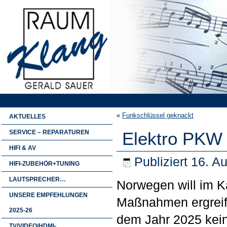
«
Funkschlüssel geknackt
AKTUELLES
SERVICE – REPARATUREN
Elektro PKW 
HIFI & AV
Publiziert
16. A
HIFI-ZUBEHÖR+TUNING
LAUTSPRECHER…
Norwegen will im 
UNSERE EMPFEHLUNGEN
Maßnahmen ergreife
2025-26
dem Jahr 2025 kei
TV/VIDEO/HDMI-