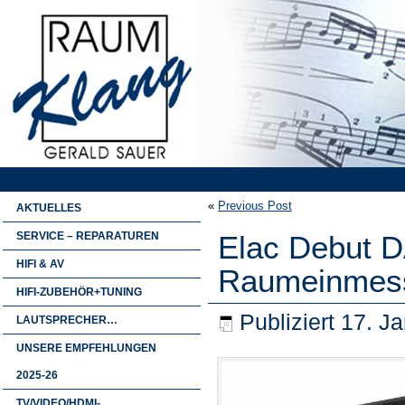
«
Previous Post
AKTUELLES
SERVICE – REPARATUREN
Elac Debut D
HIFI & AV
Raumeinmess
HIFI-ZUBEHÖR+TUNING
Publiziert
17. J
LAUTSPRECHER…
UNSERE EMPFEHLUNGEN
2025-26
TV/VIDEO/HDMI-