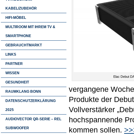
KABEL/ZUBEHÖR
HIFI-MÖBEL
MULTIROOM MIT IHREM TV &
SMARTPHONE
GEBRAUCHTMARKT
LINKS
PARTNER
WISSEN
Elac Debut DA
GESUNDHEIT
vergangene Woche 
RAUMKLANG BONN
Produkte der Debut
DATENSCHUTZERKLÄRUNG
Vollverstärker „Deb
2025
hochspannende Prod
AUDIOVECTOR QR-SERIE – REL
kommen sollen.
>>
SUBWOOFER