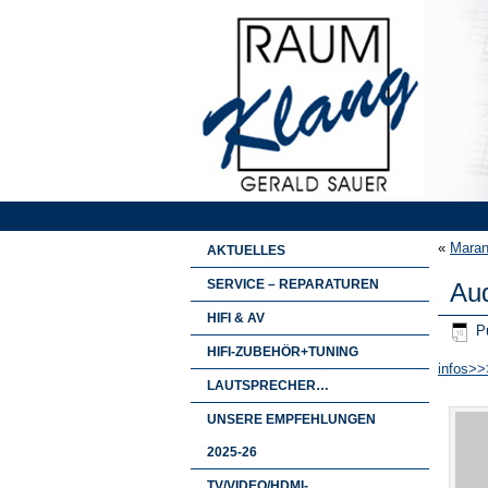
«
Maran
AKTUELLES
SERVICE – REPARATUREN
Aud
HIFI & AV
Pu
HIFI-ZUBEHÖR+TUNING
infos>>
LAUTSPRECHER…
UNSERE EMPFEHLUNGEN
2025-26
TV/VIDEO/HDMI-