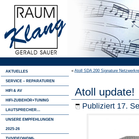
«
Atoll SDA 200 Signature Netzwerkre
AKTUELLES
SERVICE – REPARATUREN
Atoll update!
HIFI & AV
HIFI-ZUBEHÖR+TUNING
Publiziert
17. S
LAUTSPRECHER…
UNSERE EMPFEHLUNGEN
2025-26
TV/VIDEO/HDMI-