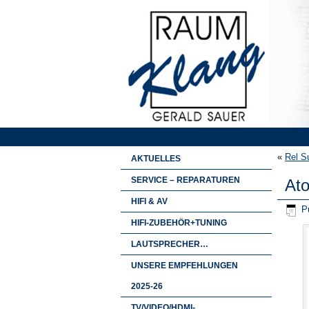
«
Rel S
AKTUELLES
SERVICE – REPARATUREN
Ato
HIFI & AV
Pu
HIFI-ZUBEHÖR+TUNING
LAUTSPRECHER…
UNSERE EMPFEHLUNGEN
2025-26
TV/VIDEO/HDMI-