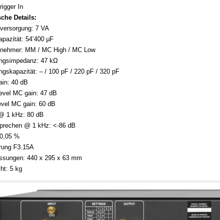
rigger In
che Details:
versorgung: 7 VA
apazität: 54’400 µF
bnehmer: MM / MC High / MC Low
ngsimpedanz: 47 kΩ
ngskapazität: – / 100 pF / 220 pF / 320 pF
in: 40 dB
level MC gain: 47 dB
evel MC gain: 60 dB
@ 1 kHz: 80 dB
prechen @ 1 kHz: <-86 dB
 0,05 %
rung F3.15A
ssungen: 440 x 295 x 63 mm
ht: 5 kg