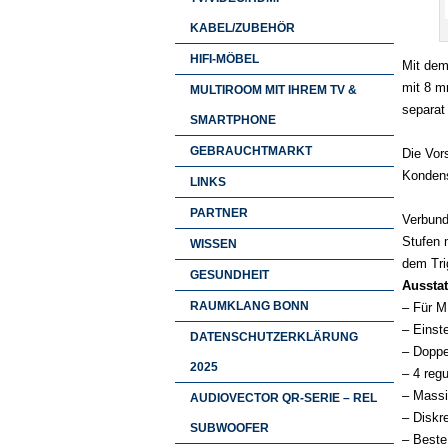
KABEL/ZUBEHÖR
HIFI-MÖBEL
Mit dem
mit 8 m
MULTIROOM MIT IHREM TV &
separat
SMARTPHONE
GEBRAUCHTMARKT
Die Vor
Kondens
LINKS
PARTNER
Verbund
Stufen 
WISSEN
dem Tri
GESUNDHEIT
Ausstat
RAUMKLANG BONN
– Für 
– Einst
DATENSCHUTZERKLÄRUNG
– Doppe
2025
– 4 reg
– Massi
AUDIOVECTOR QR-SERIE – REL
– Diskr
SUBWOOFER
– Beste