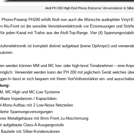
Atoll PH 200 High End Phono Entzerrer Vorverstärker in Silb
 Phono-Preamp PH200 erfüllt Atoll nun auch die Wünsche audiophiler Vinyl-E
m Alu-Front ist die sensible Verstärkerelektronik vor Einstreuungen und Störf
 für jeden Kanal mit Trafos aus der Atoll-Top-Range. Vier (4) Spannungsstabil
stufenelektronik ist komplett diskret aufgebaut (keine OpAmps!) und verwendet
atoren.
en werden können MM und MC low- oder high-level Tonabnehmer – eine Anpas
möglich. Verwendet werden kann der PH 200 mit jeglichem Gerät welches über
gger-In lässt er sich bequem mit Ihrem Vor/Vollverstärker ein- und ausschalte
tung:
MM, MC-High und MC-Low Systeme
ellbare Impedanzen / Kapazitäten
l-Mono Aufbau mit 2 Low-Noise Netzteilen
ulierte Spannungsversorgungen
ves Metallgehäuse mit 8mm Front zu Abschirmung
et aufgebaute Class-A Ausgangsstufe
 Bauteile mit Silber-Kondensatoren