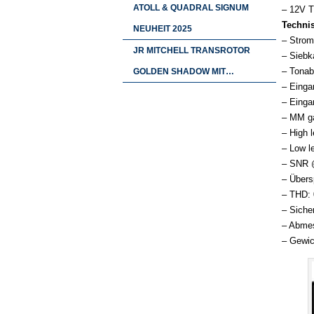
ATOLL & QUADRAL SIGNUM
– 12V T
Technis
NEUHEIT 2025
– Strom
JR MITCHELL TRANSROTOR
– Siebk
– Tona
GOLDEN SHADOW MIT…
– Einga
– Einga
– MM ga
– High 
– Low l
– SNR 
– Übers
– THD:
– Siche
– Abme
– Gewic