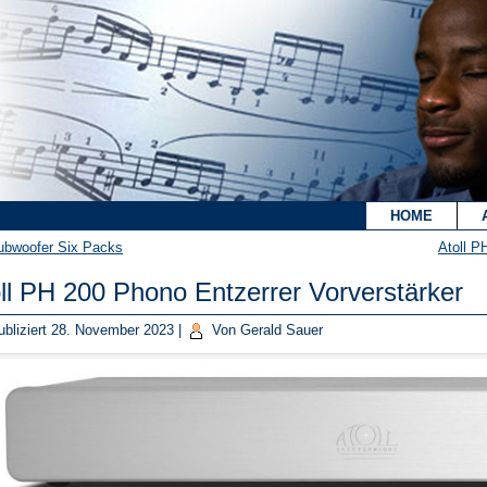
`
HOME
ubwoofer Six Packs
Atoll P
ll PH 200 Phono Entzerrer Vorverstärker
bliziert
28. November 2023
|
Von
Gerald Sauer