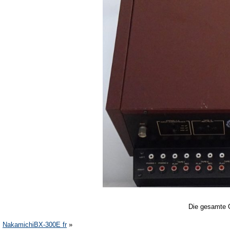
Die gesamte 
NakamichiBX-300E fr
»