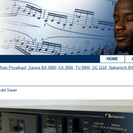
`
HOME
trag Privatkauf, Sansui BA 3000, CA 3000, TU 9900, SC 1110, Nakamichi B
ald Sauer