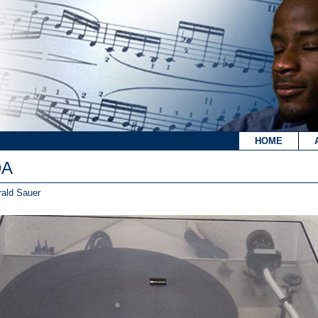
`
HOME
DA
ald Sauer