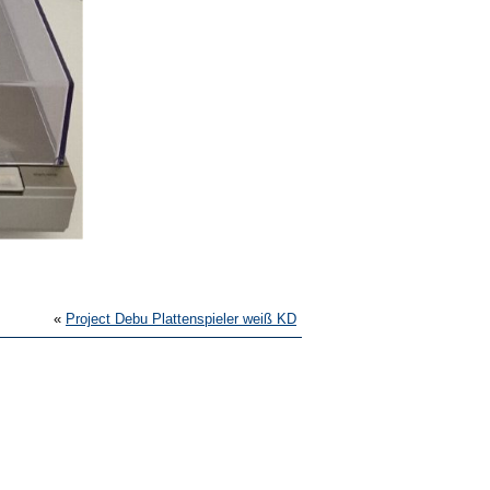
«
Project Debu Plattenspieler weiß KD