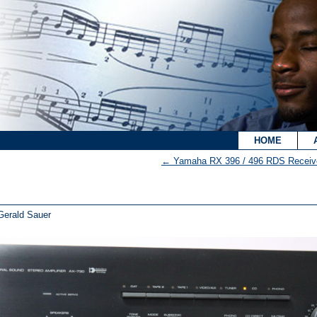
`
HOME
←
Yamaha RX 396 / 496 RDS Receiver
Gerald Sauer